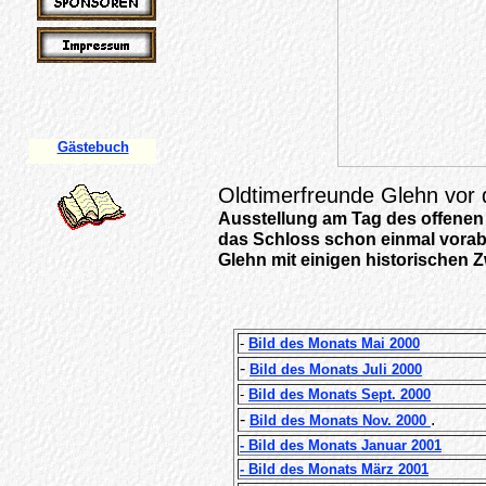
Gästebuch
Oldtimerfreunde Glehn vor
Ausstellung am
Tag des offene
das Schloss schon einmal vorab
Glehn mit einigen historischen 
-
Bild des Monats Mai 2000
-
Bild des Monats Juli 2000
-
Bild des Monats Sept. 2000
-
.
Bild des Monats Nov. 2000
- Bild des Monats Januar 2001
- Bild des Monats März 2001